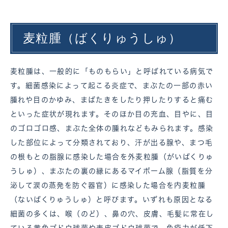
麦粒腫（ばくりゅうしゅ）
麦粒腫は、一般的に「ものもらい」と呼ばれている病気で
す。細菌感染によって起こる炎症で、まぶたの一部の赤い
腫れや目のかゆみ、まばたきをしたり押したりすると痛む
といった症状が現れます。そのほか目の充血、目やに、目
のゴロゴロ感、まぶた全体の腫れなどもみられます。感染
した部位によって分類されており、汗が出る腺や、まつ毛
の根もとの脂腺に感染した場合を外麦粒腫（がいばくりゅ
うしゅ）、まぶたの裏の縁にあるマイボーム腺（脂質を分
泌して涙の蒸発を防ぐ器官）に感染した場合を内麦粒腫
（ないばくりゅうしゅ）と呼びます。いずれも原因となる
細菌の多くは、喉（のど）、鼻の穴、皮膚、毛髪に常在し
ている黄色ブドウ球菌や表皮ブドウ球菌で、免疫力が低下