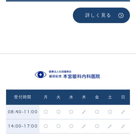
詳しく見る
月
火
水
木
金
土
日
受付時間
〇
〇
〇
／
〇
〇
／
08:40-11:00
〇
〇
〇
／
〇
／
／
14:00-17:00