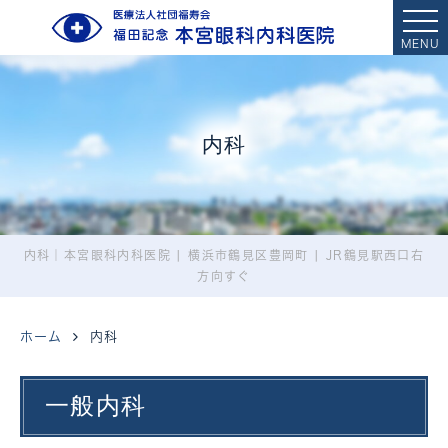
MENU
内科
内科｜本宮眼科内科医院 | 横浜市鶴見区豊岡町 | JR鶴見駅西口右
方向すぐ
ホーム
内科
一般内科