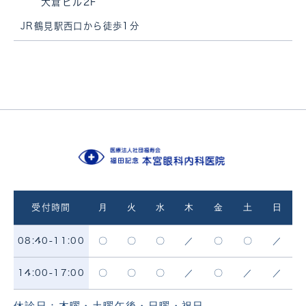
大倉ビル2F
JR鶴見駅西口から徒歩1分
月
火
水
木
金
土
日
受付時間
〇
〇
〇
／
〇
〇
／
08:40-11:00
〇
〇
〇
／
〇
／
／
14:00-17:00
休診日：木曜・土曜午後・日曜・祝日