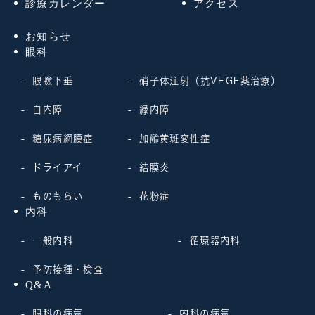
診療カレンダー
アクセス
お知らせ
眼科
眼瞼下垂
硝子体注射（抗VEGF薬治療）
白内障
緑内障
糖尿病網膜症
加齢黄斑変性症
ドライアイ
結膜炎
ものもらい
花粉症
内科
一般内科
循環器内科
予防接種・検査
Q&A
眼科の病気
内科の病気